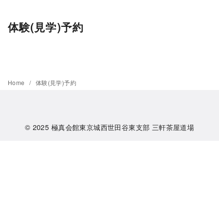
コ
ン
体験(見学)予約
テ
ン
ツ
へ
Home
体験(見学)予約
移
動
© 2025
極真会館東京城西世田谷東支部 三軒茶屋道場