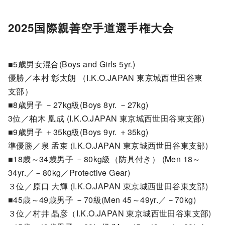
コ
ン
2025国際親善空手道選手権大会
テ
ン
ツ
■5歳男女混合(Boys and Girls 5yr.)
へ
優勝／本村 彰太朗 （I.K.O.JAPAN 東京城西世田谷東
移
支部）
動
■8歳男子 －27kg級(Boys 8yr. －27kg)
3位／柏木 凰成 (I.K.O.JAPAN 東京城西世田谷東支部)
■9歳男子 ＋35kg級(Boys 9yr. ＋35kg)
準優勝／泉 孟束 (I.K.O.JAPAN 東京城西世田谷東支部)
■18歳～34歳男子 －80kg級（防具付き） (Men 18～
34yr.／－80kg／Protective Gear)
３位／原口 大輝 (I.K.O.JAPAN 東京城西世田谷東支部)
■45歳～49歳男子 －70級(Men 45～49yr.／－70kg)
３位／村井 晶彦（I.K.O.JAPAN 東京城西世田谷東支部)